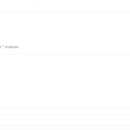
it
*
markiert.