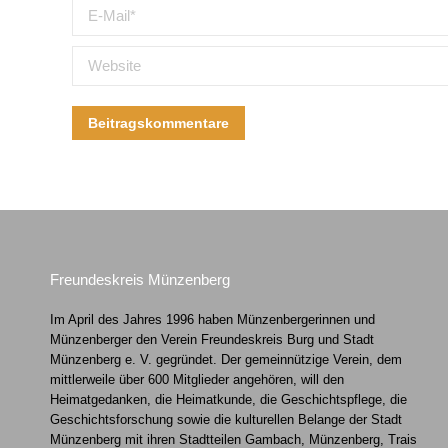
E-Mail *
Website
Beitragskommentare
Freundeskreis Münzenberg
Im April des Jahres 1996 haben Münzenbergerinnen und
Münzenberger den Verein Freundeskreis Burg und Stadt
Münzenberg e. V. gegründet. Der gemeinnützige Verein, dem
mittlerweile über 600 Mitglieder angehören, will den
Heimatgedanken, die Heimatkunde, die Geschichtspflege, die
Geschichtsforschung sowie die kulturellen Belange der Stadt
Münzenberg mit ihren Stadtteilen Gambach, Münzenberg, Trais