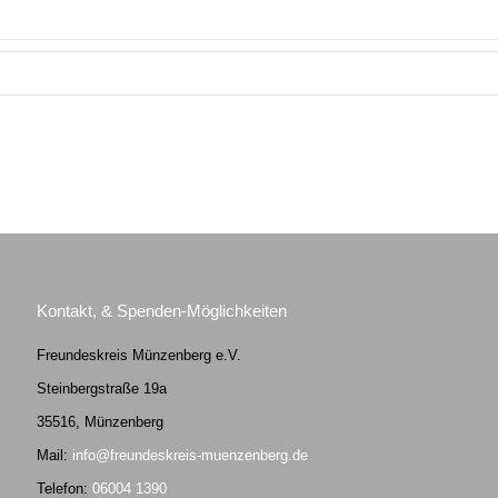
Kontakt, & Spenden-Möglichkeiten
Freundeskreis Münzenberg e.V.
Steinbergstraße 19a
35516, Münzenberg
Mail:
info@freundeskreis-muenzenberg.de
Telefon:
06004 1390