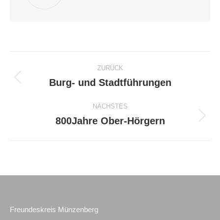
Kommentarnavigation
ZURÜCK
Burg- und Stadtführungen
Vorheriger
Beitrag:
NÄCHSTES
800Jahre Ober-Hörgern
Nächster
Beitrag:
Freundeskreis Münzenberg